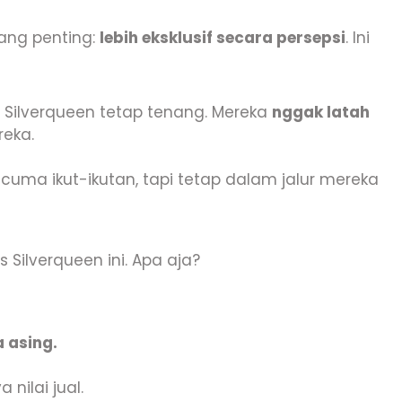
ang penting:
lebih eksklusif secara persepsi
. Ini
i Silverqueen tetap tenang. Mereka
nggak latah
reka.
 cuma ikut-ikutan, tapi tetap dalam jalur mereka
 Silverqueen ini. Apa aja?
 asing.
nilai jual.