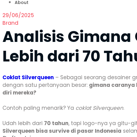
About
29/06/2025
Brand
Analisis Gimana 
Lebih dari 70 Ta
Coklat Silverqueen
– Sebagai seorang desainer gra
dengan satu pertanyaan besar:
gimana caranya b
diri mereka?
Contoh paling menarik? Ya
coklat Silverqueen
.
Udah lebih dari
70 tahun
, tapi logo-nya ya gitu-gi
Silverqueen bisa survive di pasar Indonesia
selam