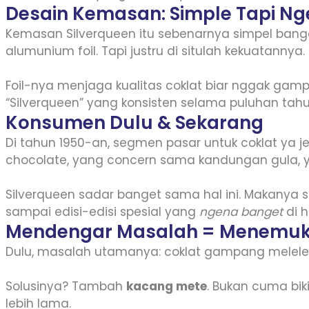
Desain Kemasan: Simple Tapi N
Kemasan Silverqueen itu sebenarnya simpel bange
alumunium foil. Tapi justru di situlah kekuatannya.
Foil-nya menjaga kualitas coklat biar nggak gamp
“Silverqueen” yang konsisten selama puluhan tahun
Konsumen Dulu & Sekarang
Di tahun 1950-an, segmen pasar untuk coklat ya je
chocolate, yang concern sama kandungan gula, ya
Silverqueen sadar banget sama hal ini. Makanya sek
sampai edisi-edisi spesial yang
ngena banget
di h
Mendengar Masalah = Menemuka
Dulu, masalah utamanya: coklat gampang meleleh
Solusinya? Tambah
kacang mete
. Bukan cuma bik
lebih lama.