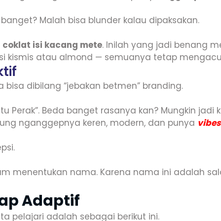
 banget? Malah bisa blunder kalau dipaksakan.
i coklat isi kacang mete
. Inilah yang jadi benang m
gga isi kismis atau almond — semuanya tetap mengac
tif
 bisa dibilang “jebakan betmen” branding.
u Perak”. Beda banget rasanya kan? Mungkin jadi 
gsung nganggepnya keren, modern, dan punya
vibes
psi.
am menentukan nama. Karena nama ini adalah sala
ap Adaptif
 pelajari adalah sebagai berikut ini.