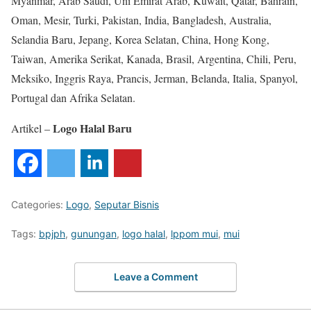
Myanmar, Arab Saudi, Uni Emirat Arab, Kuwait, Qatar, Bahrain,
Oman, Mesir, Turki, Pakistan, India, Bangladesh, Australia,
Selandia Baru, Jepang, Korea Selatan, China, Hong Kong,
Taiwan, Amerika Serikat, Kanada, Brasil, Argentina, Chili, Peru,
Meksiko, Inggris Raya, Prancis, Jerman, Belanda, Italia, Spanyol,
Portugal dan Afrika Selatan.
Logo Halal Baru
Artikel –
Categories:
Logo
,
Seputar Bisnis
Tags:
bpjph
,
gunungan
,
logo halal
,
lppom mui
,
mui
Leave a Comment