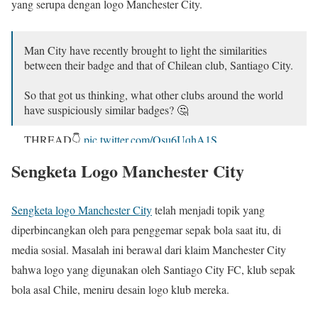
yang serupa dengan logo Manchester City.
Man City have recently brought to light the similarities
between their badge and that of Chilean club, Santiago City.
So that got us thinking, what other clubs around the world
have suspiciously similar badges? 🤔
THREAD👇
pic.twitter.com/Osu6UqhA1S
Sengketa Logo Manchester City
— COPA90 (@Copa90)
February 17, 2022
Sengketa logo Manchester City
telah menjadi topik yang
diperbincangkan oleh para penggemar sepak bola saat itu, di
media sosial. Masalah ini berawal dari klaim Manchester City
bahwa logo yang digunakan oleh Santiago City FC, klub sepak
bola asal Chile, meniru desain logo klub mereka.