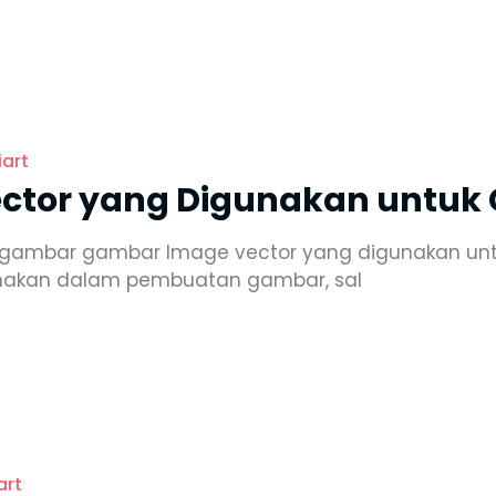
iart
ector yang Digunakan untu
k gambar gambar Image vector yang digunakan un
unakan dalam pembuatan gambar, sal
art